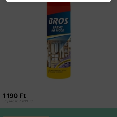
1 190
Ft
Egységár:
7 933
Ft/l