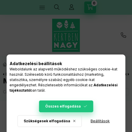
0
Kosárban lévő tétel
Adatkezelési beállítások
Rovarirtó szerek, rovarriasztók
Weboldalunk az alapvető működéshez szükséges cookie-kat
Előző termék
Következő termék
használ. Szélesebb körű funkcionalitáshoz (marketing,
Molyirtó aeroszol 150 ml
statisztika, személyre szabás) egyéb cookie-kat
engedélyezhet. Részletesebb információkat az
Adatkezelési
tájékoztató
ban talál.
Cikkszám:
021990
Összes elfogadása
Szükségesek elfogadása
Beállítások