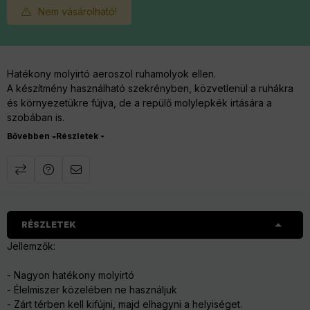
Nem vásárolható!
Hatékony molyirtó aeroszol ruhamolyok ellen.
A készítmény használható szekrényben, közvetlenül a ruhákra
és környezetükre fújva, de a repülő molylepkék irtására a
szobában is.
Használata esetén arra figyeljünk, hogy élelmiszer ne legyen a
Részletek
kezelt helyiségben, vagy jól fedjük be ezeket.
Fújjuk be a szekrényt vagy a szobát jó alaposan, majd zárjuk be
az ajtót és hagyjuk el a helyiséget néhány órára.
Ezt követően alaposan szellőztessünk ki. A molyirtó aeroszol 100
% hatékonysággal pusztítja el a molylepkéket és a petéket is.
RÉSZLETEK
Felhasználási területek: Beltéri használatra
Jellemzők:
- Nagyon hatékony molyirtó
- Élelmiszer közelében ne használjuk
- Zárt térben kell kifújni, majd elhagyni a helyiséget.